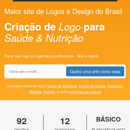
Maior site de Logos e Design do Brasil
Criação de
Logo
para
Saúde & Nutrição
Fazer seu logo ou logomarca profissional - fácil e rápido.
Quero uma arte como essa
Conheça outros serviços:
Nome de Empresa,
Cartão de Visitas,
Papelaria,
Website,
Folheto,
e outros
serviços de criação
92
12
BÁSICO
PLANO ESCOLHIDO
OPÇÕES
DESIGNERS