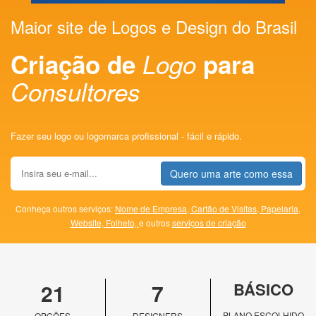
Maior site de Logos e Design do Brasil
Criação de
Logo
para
Consultores
Fazer seu logo ou logomarca profissional - fácil e rápido.
Quero uma arte como essa
Conheça outros serviços:
Nome de Empresa,
Cartão de Visitas,
Papelaria,
Website,
Folheto,
e outros
serviços de criação
21
7
BÁSICO
PLANO ESCOLHIDO
OPÇÕES
DESIGNERS