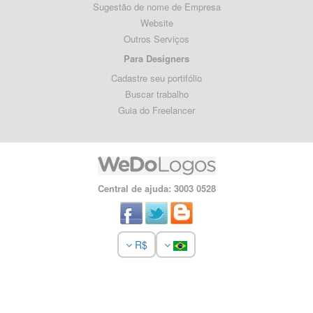
Sugestão de nome de Empresa
Website
Outros Serviços
Para Designers
Cadastre seu portifólio
Buscar trabalho
Guia do Freelancer
Central de ajuda: 3003 0528
R$