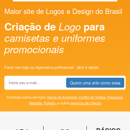
Maior site de Logos e Design do Brasil
Criação de
Logo
para
camisetas e uniformes
promocionais
Fazer seu logo ou logomarca profissional - fácil e rápido.
Quero uma arte como essa
Conheça outros serviços:
Nome de Empresa,
Cartão de Visitas,
Papelaria,
Website,
Folheto,
e outros
serviços de criação