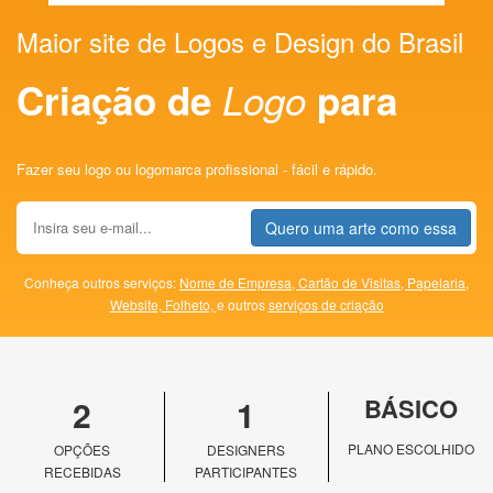
Maior site de Logos e Design do Brasil
Criação de
Logo
para
Fazer seu logo ou logomarca profissional - fácil e rápido.
Quero uma arte como essa
Conheça outros serviços:
Nome de Empresa,
Cartão de Visitas,
Papelaria,
Website,
Folheto,
e outros
serviços de criação
2
1
BÁSICO
PLANO ESCOLHIDO
OPÇÕES
DESIGNERS
RECEBIDAS
PARTICIPANTES