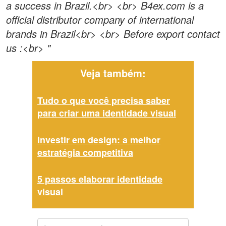
a success in Brazil.<br> <br> B4ex.com is a
official distributor company of international
brands in Brazil<br> <br> Before export contact
us :<br> "
Veja também:
Tudo o que você precisa saber
para criar uma identidade visual
Investir em design: a melhor
estratégia competitiva
5 passos elaborar identidade
visual