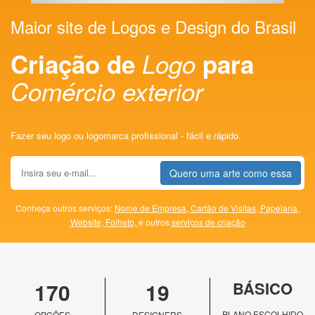
Maior site de Logos e Design do Brasil
Criação de
Logo
para
Comércio exterior
Fazer seu logo ou logomarca profissional - fácil e rápido.
Quero uma arte como essa
Conheça outros serviços:
Nome de Empresa,
Cartão de Visitas,
Papelaria,
Website,
Folheto,
e outros
serviços de criação
170
19
BÁSICO
PLANO ESCOLHIDO
OPÇÕES
DESIGNERS