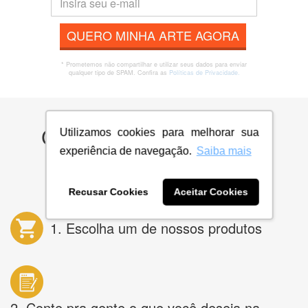
QUERO MINHA ARTE AGORA
* Prometemos não compartilhar e utilizar seus dados para enviar
qualquer tipo de SPAM. Confira as
Políticas de Privacidade.
Como funciona a We Do
Utilizamos cookies para melhorar sua
Logos?
experiência de navegação.
Saiba mais
Recusar Cookies
Aceitar Cookies
1. Escolha um de nossos produtos
2. Conte pra gente o que você deseja na