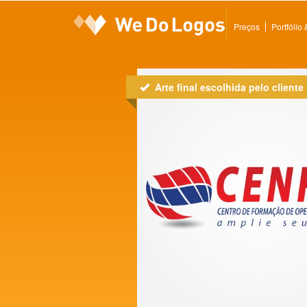
Preços
Portfólio
Arte final escolhida pelo cliente