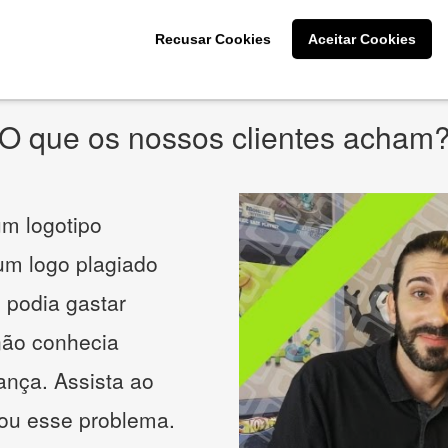
* Prometemos não compartilhar e utilizar seus dados para enviar
qualquer tipo de SPAM. Confira as
Políticas de Privacidade.
Recusar Cookies
Aceitar Cookies
O que os nossos clientes acham
m logotipo
 um logo plagiado
 podia gastar
não conhecia
ança. Assista ao
nou esse problema.