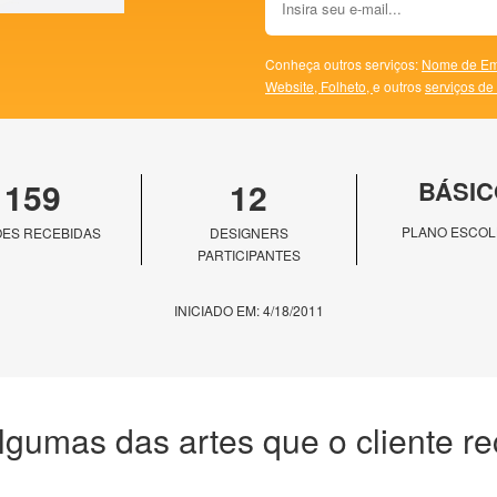
Conheça outros serviços:
Nome de Em
Website,
Folheto,
e outros
serviços de
159
12
BÁSIC
PLANO ESCOL
ES RECEBIDAS
DESIGNERS
PARTICIPANTES
INICIADO EM: 4/18/2011
lgumas das artes que o cliente r