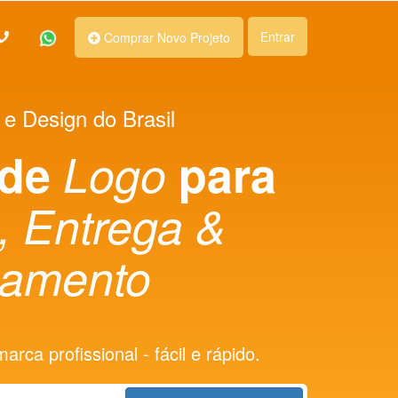
Entrar
Comprar Novo Projeto
 e Design do Brasil
 de
Logo
para
, Entrega &
amento
rca profissional - fácil e rápido.