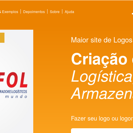
 & Exemplos
Depoimentos
Sobre
Ajuda
Maior site de Logos
Criação
Logística
Armazen
Fazer seu logo ou logoma