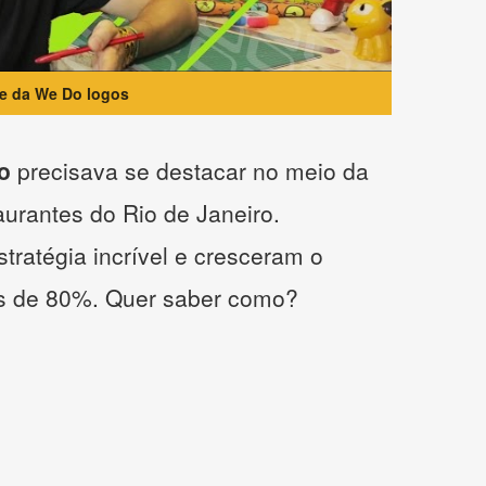
te da We Do logos
o
precisava se destacar no meio da
taurantes do Rio de Janeiro.
tratégia incrível e cresceram o
s de 80%. Quer saber como?