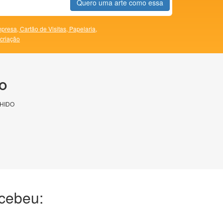
Quero uma arte como essa
presa,
Cartão de Visitas,
Papelaria,
 criação
O
HIDO
ecebeu: