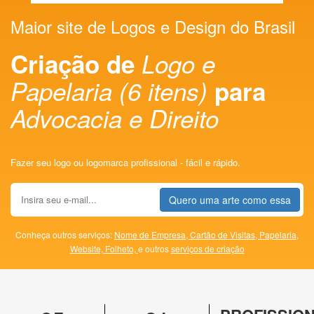
Maior site de Logos e Design do Brasil
Criação de
Logo e
Papelaria (6 itens)
para
Advocacia e Direito
Fazer seu logo ou logomarca profissional - fácil e rápido.
Quero uma arte como essa
Conheça outros serviços:
Nome de Empresa,
Cartão de Visitas,
Papelaria,
Website,
Folheto,
e outros
serviços de criação