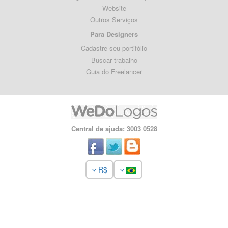
Website
Outros Serviços
Para Designers
Cadastre seu portifólio
Buscar trabalho
Guia do Freelancer
Central de ajuda: 3003 0528
R$