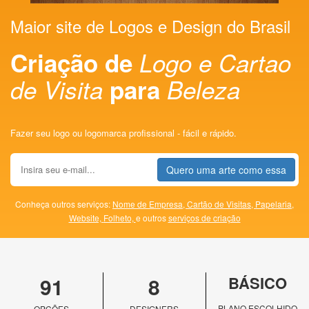
Maior site de Logos e Design do Brasil
Criação de
Logo e Cartao
de Visita
para
Beleza
Fazer seu logo ou logomarca profissional - fácil e rápido.
Quero uma arte como essa
Conheça outros serviços:
Nome de Empresa,
Cartão de Visitas,
Papelaria,
Website,
Folheto,
e outros
serviços de criação
91
8
BÁSICO
PLANO ESCOLHIDO
OPÇÕES
DESIGNERS