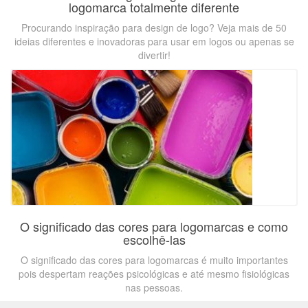
logomarca totalmente diferente
Procurando inspiração para design de logo? Veja mais de 50
ideias diferentes e inovadoras para usar em logos ou apenas se
divertir!
O significado das cores para logomarcas e como
escolhê-las
O significado das cores para logomarcas é muito importantes
pois despertam reações psicológicas e até mesmo fisiológicas
nas pessoas.