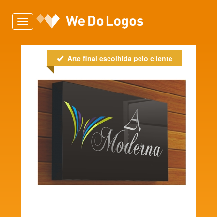
Toggle
navigation
Arte final escolhida pelo cliente