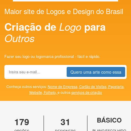
Maior site de Logos e Design do Brasil
Criação de
Logo
para
Outros
Fazer seu logo ou logomarca profissional - fácil e rápido.
Quero uma arte como essa
Conheça outros serviços:
Nome de Empresa,
Cartão de Visitas,
Papelaria,
Website,
Folheto,
e outros
serviços de criação
179
31
BÁSICO
PLANO ESCOLHIDO
OPÇÕES
DESIGNERS