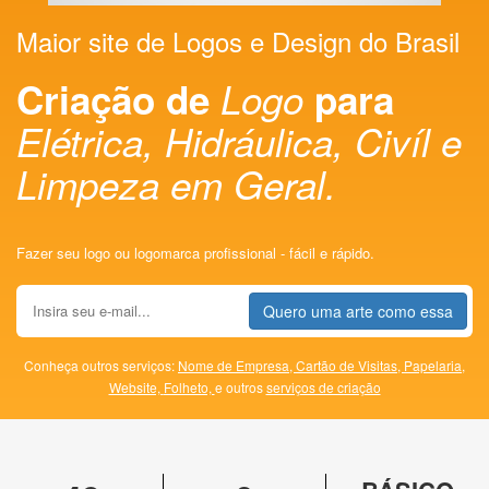
Maior site de Logos e Design do Brasil
Criação de
Logo
para
Elétrica, Hidráulica, Civíl e
Limpeza em Geral.
Fazer seu logo ou logomarca profissional - fácil e rápido.
Quero uma arte como essa
Conheça outros serviços:
Nome de Empresa,
Cartão de Visitas,
Papelaria,
Website,
Folheto,
e outros
serviços de criação