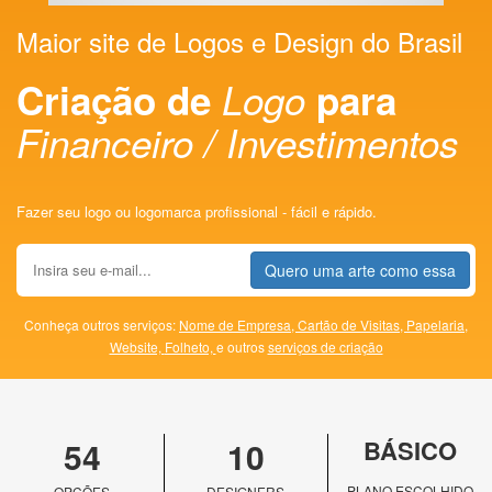
Maior site de Logos e Design do Brasil
Criação de
Logo
para
Financeiro / Investimentos
Fazer seu logo ou logomarca profissional - fácil e rápido.
Quero uma arte como essa
Conheça outros serviços:
Nome de Empresa,
Cartão de Visitas,
Papelaria,
Website,
Folheto,
e outros
serviços de criação
54
10
BÁSICO
PLANO ESCOLHIDO
OPÇÕES
DESIGNERS