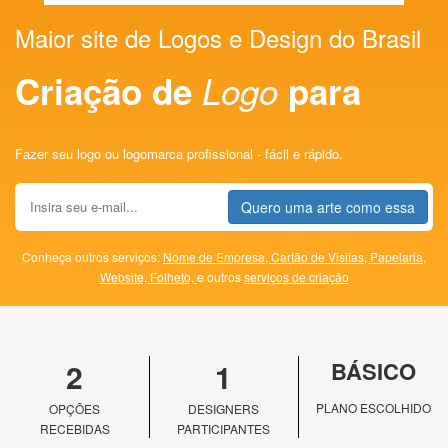
Maior site de Logos e Design do Brasil
Criação de
Logo
para
Fazer seu logo ou logomarca profissional - fácil e rápido.
Quero uma arte como essa
Conheça outros serviços:
Nome de Empresa,
Cartão de Visitas,
Papelaria,
Website,
Folheto,
e outros
serviços de criação
2
1
BÁSICO
PLANO ESCOLHIDO
OPÇÕES
DESIGNERS
RECEBIDAS
PARTICIPANTES