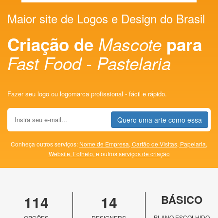
Maior site de Logos e Design do Brasil
Criação de
Mascote
para
Fast Food - Pastelaria
Fazer seu logo ou logomarca profissional - fácil e rápido.
Quero uma arte como essa
Conheça outros serviços:
Nome de Empresa,
Cartão de Visitas,
Papelaria,
Website,
Folheto,
e outros
serviços de criação
114
14
BÁSICO
PLANO ESCOLHIDO
OPÇÕES
DESIGNERS