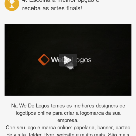
receba as artes finais!
Na We Do Logos temos os melhores designers de
logotipos online para criar a logomarca da sua
empresa.
Crie seu logo e marca online: papelaria, banner, cartão
de visita, folder, flyer, website e muito mais. São mais