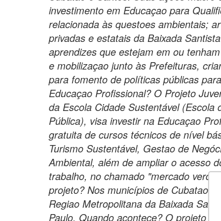
investimento em Educaçao para Qualifi
relacionada às questoes ambientais; a
privadas e estatais da Baixada Santist
aprendizes que estejam em ou tenham 
e mobilizaçao junto às Prefeituras, cri
para fomento de políticas públicas pa
Educaçao Profissional? O Projeto Juve
da Escola Cidade Sustentável (Escola
Pública), visa investir na Educaçao Pro
gratuita de cursos técnicos de nível b
Turismo Sustentável, Gestao de Negóc
Ambiental, além de ampliar o acesso 
trabalho, no chamado "mercado verde".
projeto? Nos municípios de Cubatao e 
Regiao Metropolitana da Baixada Santi
Paulo. Quando acontece? O projeto te