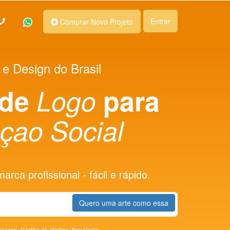
Entrar
Comprar Novo Projeto
 e Design do Brasil
 de
Logo
para
çao Social
rca profissional - fácil e rápido.
Quero uma arte como essa
presa,
Cartão de Visitas,
Papelaria,