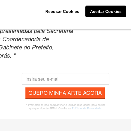
, e os cursos acontecem em
Recusar Cookies
Aceitar Cookies
 2011 a maio/junho de
lica, em parceria com as
epresentadas pela Secretaria
a Coordenadoria de
Gabinete do Prefeito,
rás. "
QUERO MINHA ARTE AGORA
* Prometemos não compartilhar e utilizar seus dados para enviar
qualquer tipo de SPAM. Confira as
Políticas de Privacidade.