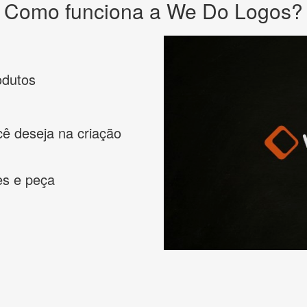
Como funciona a We Do Logos?
odutos
cê deseja na criação
es e peça