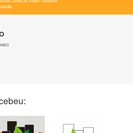
 criação
O
HIDO
ecebeu: