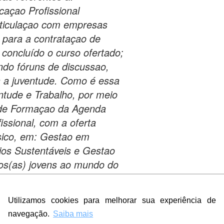
caçao Profissional
rticulaçao com empresas
a para a contrataçao de
concluído o curso ofertado;
ando fóruns de discussao,
ra a juventude. Como é essa
ntude e Trabalho, por meio
 de Formaçao da Agenda
fissional, com a oferta
ásico, em: Gestao em
ios Sustentáveis e Gestao
dos(as) jovens ao mundo do
 Onde é desenvolvido tal
Santos, localizados na
Utilizamos cookies para melhorar sua experiência de
sta, no Estado de Sao
navegação.
Saiba mais
m a duraçao de 2 anos, de