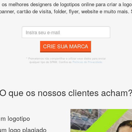
s melhores designers de logotipos online para criar a lo
 banner, cartão de visita, folder, flyer, website e muito mai
CRIE SUA MARCA
* Prometemos não compartilhar e utilizar seus dados para enviar
qualquer tipo de SPAM. Confira as
Políticas de Privacidade.
O que os nossos clientes acham
m logotipo
 um logo plagiado