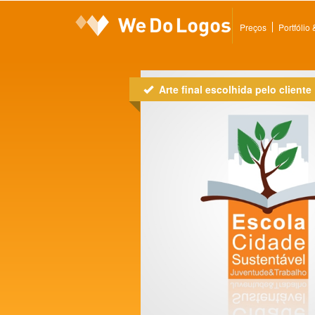
Preços
Portfólio
Arte final escolhida pelo cliente