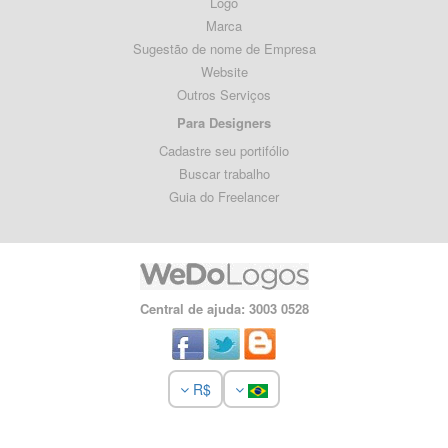
Logo
Marca
Sugestão de nome de Empresa
Website
Outros Serviços
Para Designers
Cadastre seu portifólio
Buscar trabalho
Guia do Freelancer
Central de ajuda: 3003 0528
R$