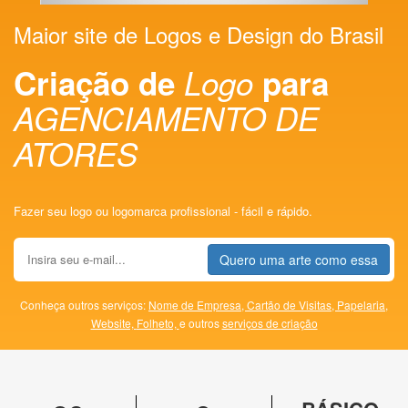
Maior site de Logos e Design do Brasil
Criação de
Logo
para
AGENCIAMENTO DE
ATORES
Fazer seu logo ou logomarca profissional - fácil e rápido.
Quero uma arte como essa
Conheça outros serviços:
Nome de Empresa,
Cartão de Visitas,
Papelaria,
Website,
Folheto,
e outros
serviços de criação