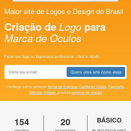
Maior site de Logos e Design do Brasil
Criação de
Logo
para
Marca de Oculos
Fazer seu logo ou logomarca profissional - fácil e rápido.
Quero uma arte como essa
Conheça outros serviços:
Nome de Empresa,
Cartão de Visitas,
Papelaria,
Website,
Folheto,
e outros
serviços de criação
154
20
BÁSICO
PLANO ESCOLHIDO
OPÇÕES
DESIGNERS