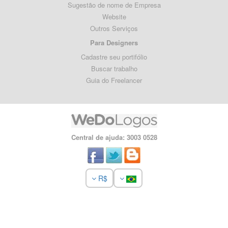
Sugestão de nome de Empresa
Website
Outros Serviços
Para Designers
Cadastre seu portifólio
Buscar trabalho
Guia do Freelancer
Central de ajuda: 3003 0528
R$