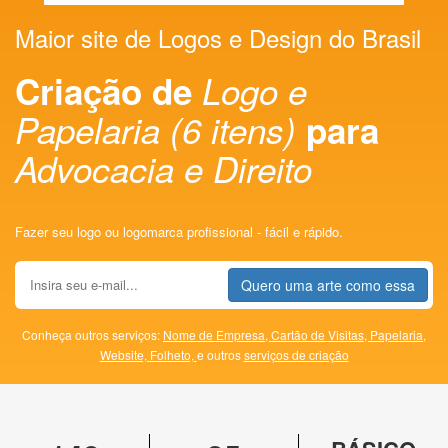
Maior site de Logos e Design do Brasil
Criação de
Logo e
Papelaria (6 itens)
para
Advocacia e Direito
Fazer seu logo ou logomarca profissional - fácil e rápido.
Quero uma arte como essa
Conheça outros serviços:
Nome de Empresa,
Cartão de Visitas,
Papelaria,
Website,
Folheto,
e outros
serviços de criação