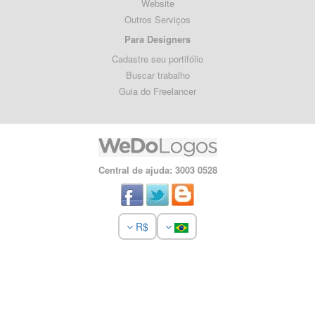
Website
Outros Serviços
Para Designers
Cadastre seu portifólio
Buscar trabalho
Guia do Freelancer
Central de ajuda: 3003 0528
R$