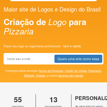
Maior site de Logos e Design do Brasil
Criação de
Logo
para
Pizzaria
Fazer seu logo ou logomarca profissional - fácil e rápido.
Quero uma arte como essa
Conheça outros serviços:
Nome de Empresa,
Cartão de Visitas,
Papelaria,
Website,
Folheto,
e outros
serviços de criação
55
13
PERSONALI
PLANO ESCOLHIDO
OPÇÕES
DESIGNERS