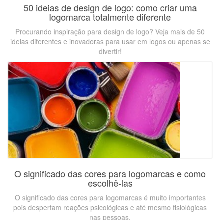
50 ideias de design de logo: como criar uma
logomarca totalmente diferente
Procurando inspiração para design de logo? Veja mais de 50
ideias diferentes e inovadoras para usar em logos ou apenas se
divertir!
O significado das cores para logomarcas e como
escolhê-las
O significado das cores para logomarcas é muito importantes
pois despertam reações psicológicas e até mesmo fisiológicas
nas pessoas.