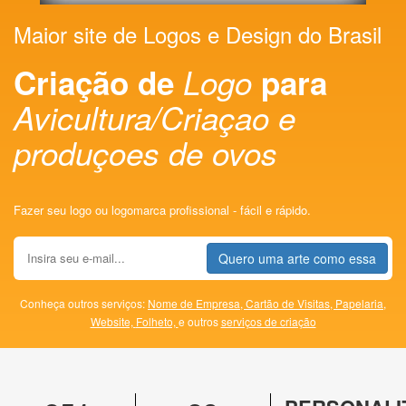
Maior site de Logos e Design do Brasil
Criação de
Logo
para
Avicultura/Criaçao e
produçoes de ovos
Fazer seu logo ou logomarca profissional - fácil e rápido.
Quero uma arte como essa
Conheça outros serviços:
Nome de Empresa,
Cartão de Visitas,
Papelaria,
Website,
Folheto,
e outros
serviços de criação