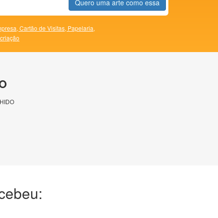
Quero uma arte como essa
presa,
Cartão de Visitas,
Papelaria,
 criação
O
HIDO
ecebeu: