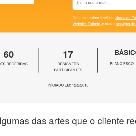
Conheça outros serviços:
Nome de Em
Website,
Folheto,
e outros
serviços de
60
17
BÁSIC
PLANO ESCOL
ES RECEBIDAS
DESIGNERS
PARTICIPANTES
INICIADO EM: 12/2/2010
lgumas das artes que o cliente r