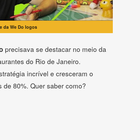
te da We Do logos
o
precisava se destacar no meio da
taurantes do Rio de Janeiro.
tratégia incrível e cresceram o
s de 80%. Quer saber como?