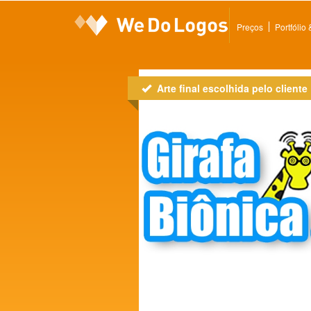
Preços
Portfólio
Arte final escolhida pelo cliente