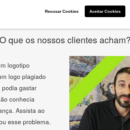
* Prometemos não compartilhar e utilizar seus dados para enviar
qualquer tipo de SPAM. Confira as
Políticas de Privacidade.
Recusar Cookies
Aceitar Cookies
O que os nossos clientes acham
m logotipo
 um logo plagiado
 podia gastar
não conhecia
ança. Assista ao
nou esse problema.