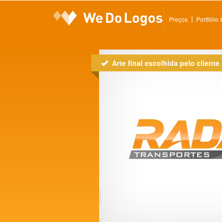
Preços
Portfólio
Arte final escolhida pelo cliente