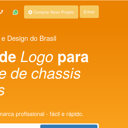
Entrar
Comprar Novo Projeto
 e Design do Brasil
 de
Logo
para
te de chassis
s
rca profissional - fácil e rápido.