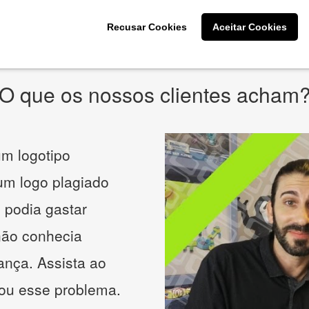
* Prometemos não compartilhar e utilizar seus dados para enviar
qualquer tipo de SPAM. Confira as
Políticas de Privacidade.
Recusar Cookies
Aceitar Cookies
O que os nossos clientes acham
m logotipo
 um logo plagiado
 podia gastar
não conhecia
ança. Assista ao
nou esse problema.