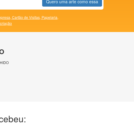
Quero uma arte como essa
presa,
Cartão de Visitas,
Papelaria,
 criação
O
HIDO
ecebeu: