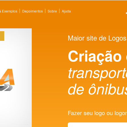
 & Exemplos
Depoimentos
Sobre
Ajuda
Maior site de Logos
Criação
transpor
de ônibu
Fazer seu logo ou logoma