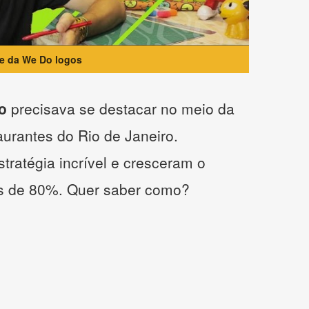
te da We Do logos
o
precisava se destacar no meio da
taurantes do Rio de Janeiro.
tratégia incrível e cresceram o
s de 80%. Quer saber como?