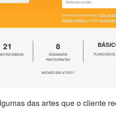
Conheça outros serviços:
Nome de Em
Website,
Folheto,
e outros
serviços de
21
8
BÁSIC
PLANO ESCOL
ES RECEBIDAS
DESIGNERS
PARTICIPANTES
INICIADO EM: 4/7/2011
lgumas das artes que o cliente r