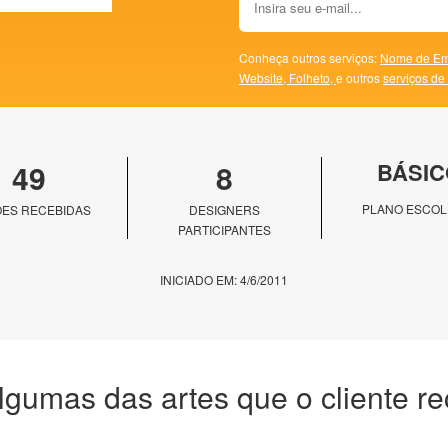
Conheça outros serviços:
Nome de Em
Website,
Folheto,
e outros
serviços de
49
8
BÁSIC
PLANO ESCOL
ES RECEBIDAS
DESIGNERS
PARTICIPANTES
INICIADO EM: 4/6/2011
lgumas das artes que o cliente r