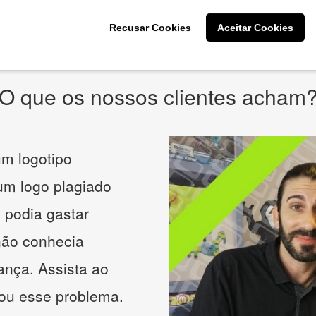
* Prometemos não compartilhar e utilizar seus dados para enviar
qualquer tipo de SPAM. Confira as
Políticas de Privacidade.
Recusar Cookies
Aceitar Cookies
O que os nossos clientes acham
m logotipo
 um logo plagiado
 podia gastar
não conhecia
ança. Assista ao
nou esse problema.