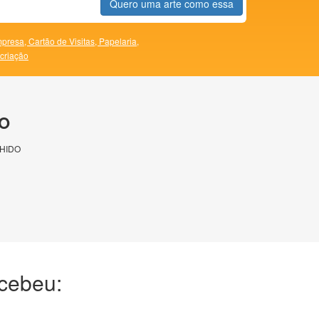
Quero uma arte como essa
presa,
Cartão de Visitas,
Papelaria,
 criação
O
HIDO
ecebeu: