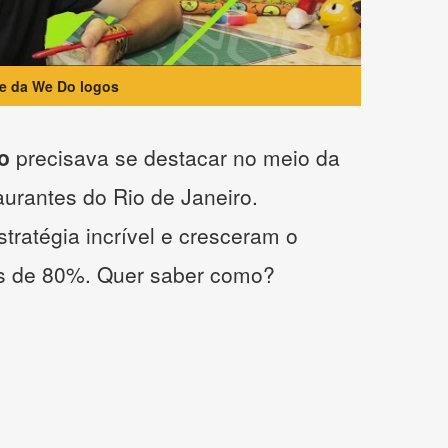
te da We Do logos
o
precisava se destacar no meio da
taurantes do Rio de Janeiro.
tratégia incrível e cresceram o
s de 80%. Quer saber como?