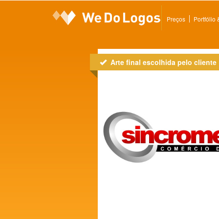
Preços
Portfólio
Arte final escolhida pelo cliente