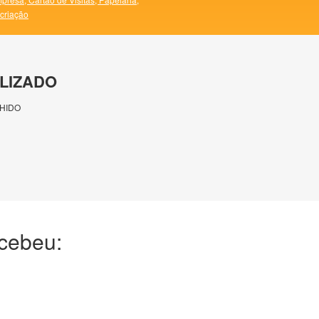
 criação
LIZADO
HIDO
ecebeu: