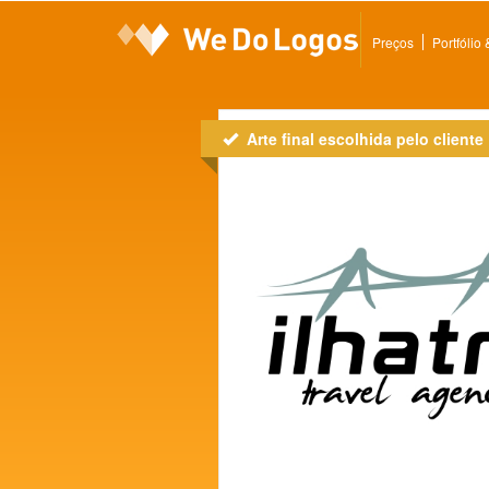
Preços
Portfólio
Arte final escolhida pelo cliente