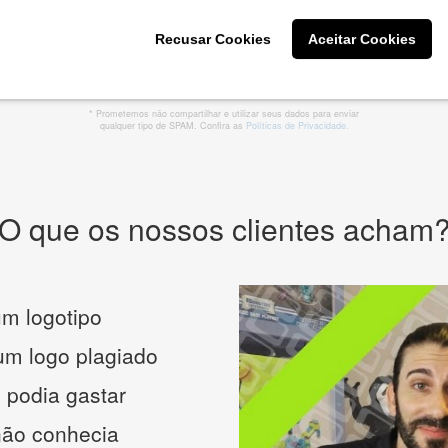
Recusar Cookies
Aceitar Cookies
CRIE SUA MARCA
* Prometemos não compartilhar e utilizar seus dados para enviar
qualquer tipo de SPAM. Confira as
Políticas de Privacidade.
O que os nossos clientes acham
m logotipo
 um logo plagiado
 podia gastar
não conhecia