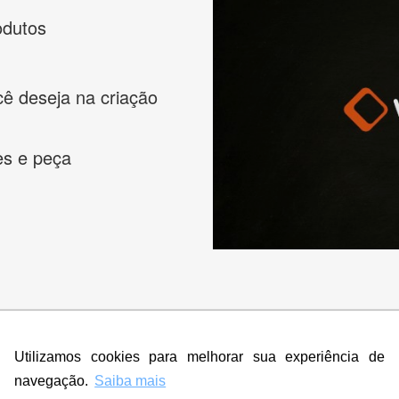
odutos
cê deseja na criação
es e peça
s melhores designers de logotipos online para criar a lo
 banner, cartão de visita, folder, flyer, website e muito mai
Utilizamos cookies para melhorar sua experiência de
navegação.
Saiba mais