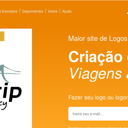
 & Exemplos
Depoimentos
Sobre
Ajuda
Maior site de Logos
Criação
Viagens 
Fazer seu logo ou logoma
Conheça outros serviços:
Nome de Em