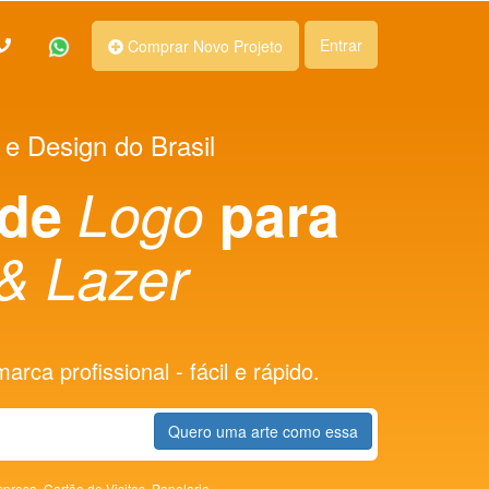
Entrar
Comprar Novo Projeto
 e Design do Brasil
 de
Logo
para
& Lazer
rca profissional - fácil e rápido.
Quero uma arte como essa
presa,
Cartão de Visitas,
Papelaria,