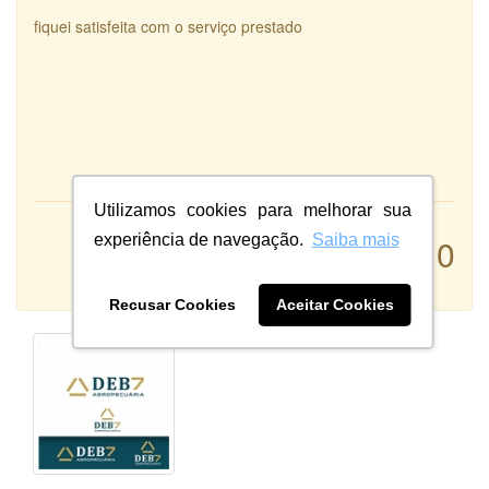
fiquei satisfeita com o serviço prestado
Utilizamos cookies para melhorar sua
Atendimento:
10
experiência de navegação.
Saiba mais
Qualidade:
Sistema:
Recusar Cookies
Aceitar Cookies