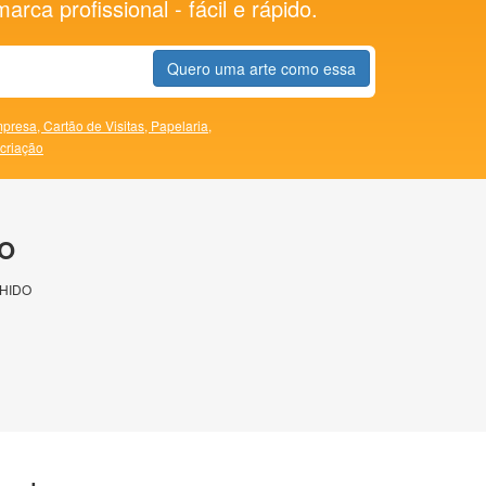
rca profissional - fácil e rápido.
Quero uma arte como essa
presa,
Cartão de Visitas,
Papelaria,
 criação
O
HIDO