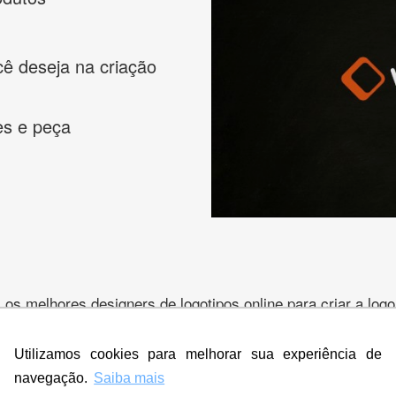
cê deseja na criação
es e peça
s melhores designers de logotipos online para criar a lo
 banner, cartão de visita, folder, flyer, website e muito mai
Utilizamos cookies para melhorar sua experiência de
navegação.
Saiba mais