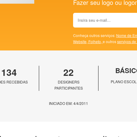
Fazer seu logo ou logoma
Conheça outros serviços:
Nome de Em
Website,
Folheto,
e outros
serviços de
134
22
BÁSIC
PLANO ESCOL
ES RECEBIDAS
DESIGNERS
PARTICIPANTES
INICIADO EM: 4/4/2011