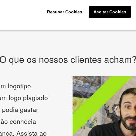
CRIE SUA MARCA
Recusar Cookies
Aceitar Cookies
* Prometemos não compartilhar e utilizar seus dados para enviar
qualquer tipo de SPAM. Confira as
Políticas de Privacidade.
O que os nossos clientes acham
m logotipo
 um logo plagiado
 podia gastar
não conhecia
ança. Assista ao