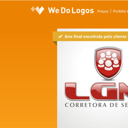
Preços
Portfólio
Arte final escolhida pelo cliente