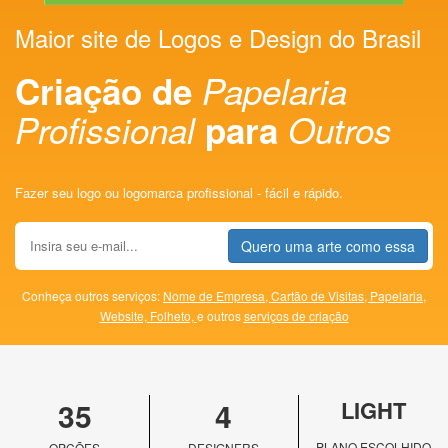
Maior site de Logos e Design do Brasil
Criação de
Papelaria
Profissional
para
Outros
Fazer seu logo ou logomarca profissional - fácil e rápido.
Quero uma arte como essa
Conheça outros serviços:
Nome de Empresa,
Cartão de Visitas,
Papelaria,
Website,
Folheto,
e outros
serviços de criação
35
4
LIGHT
PLANO ESCOLHIDO
OPÇÕES
DESIGNERS