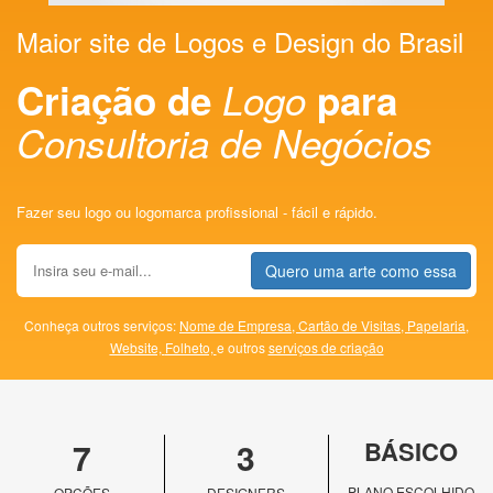
Maior site de Logos e Design do Brasil
Criação de
Logo
para
Consultoria de Negócios
Fazer seu logo ou logomarca profissional - fácil e rápido.
Quero uma arte como essa
Conheça outros serviços:
Nome de Empresa,
Cartão de Visitas,
Papelaria,
Website,
Folheto,
e outros
serviços de criação
7
3
BÁSICO
PLANO ESCOLHIDO
OPÇÕES
DESIGNERS