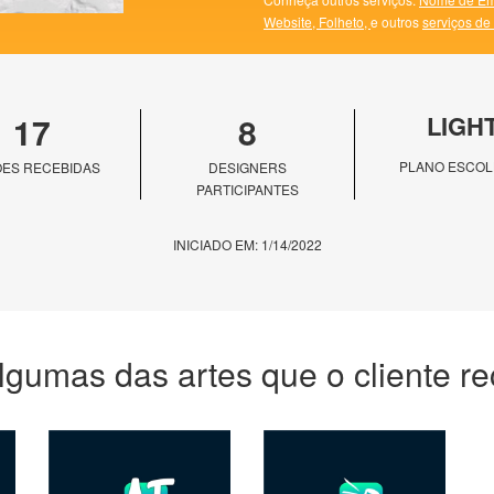
Website,
Folheto,
e outros
serviços de
17
8
LIGH
PLANO ESCOL
ES RECEBIDAS
DESIGNERS
PARTICIPANTES
INICIADO EM: 1/14/2022
lgumas das artes que o cliente r