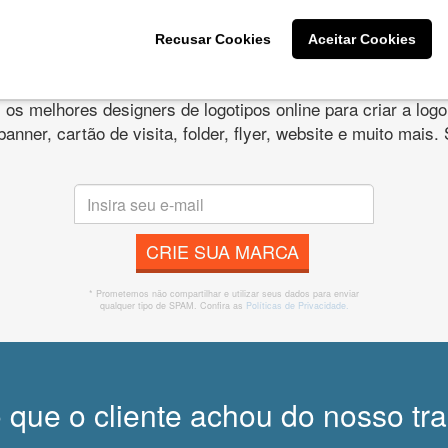
Recusar Cookies
Aceitar Cookies
s melhores designers de logotipos online para criar a lo
 banner, cartão de visita, folder, flyer, website e muito mai
CRIE SUA MARCA
* Prometemos não compartilhar e utilizar seus dados para enviar
qualquer tipo de SPAM. Confira as
Políticas de Privacidade.
 que o cliente achou do nosso tr