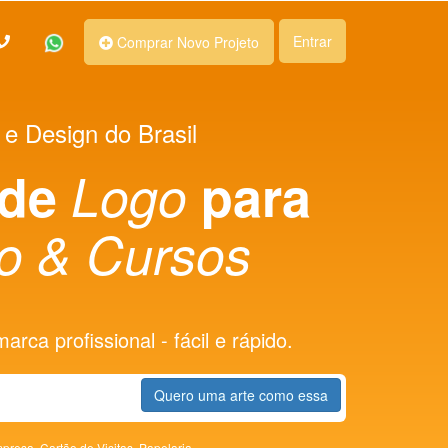
Entrar
Comprar Novo Projeto
 e Design do Brasil
 de
Logo
para
o & Cursos
rca profissional - fácil e rápido.
Quero uma arte como essa
presa,
Cartão de Visitas,
Papelaria,