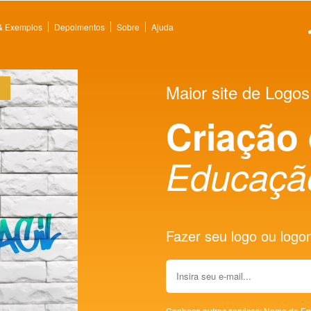
 & Exemplos
Depoimentos
Sobre
Ajuda
Maior site de Logos
Criação
Educaçã
Fazer seu logo ou logoma
Conheça outros serviços:
Nome de Em