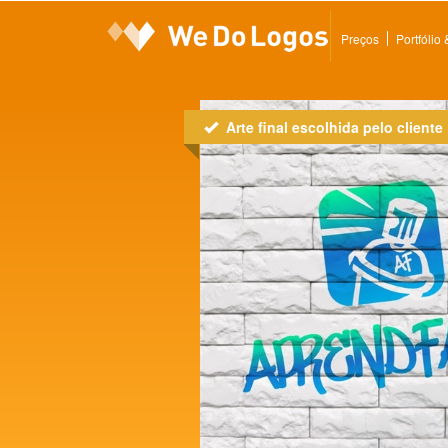
Preços
Portfólio
Arte final escolhida pelo cliente