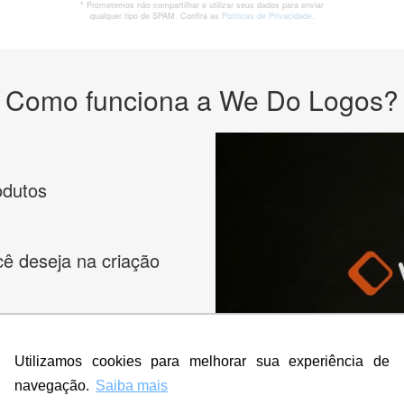
* Prometemos não compartilhar e utilizar seus dados para enviar
qualquer tipo de SPAM. Confira as
Políticas de Privacidade.
Como funciona a We Do Logos?
odutos
cê deseja na criação
es e peça
Utilizamos cookies para melhorar sua experiência de
navegação.
Saiba mais