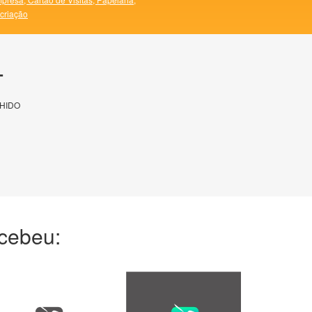
 criação
T
HIDO
ecebeu: