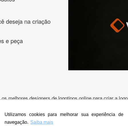
cê deseja na criação
es e peça
s melhores designers de logotipos online para criar a lo
 banner, cartão de visita, folder, flyer, website e muito mai
Utilizamos cookies para melhorar sua experiência de
navegação.
Saiba mais