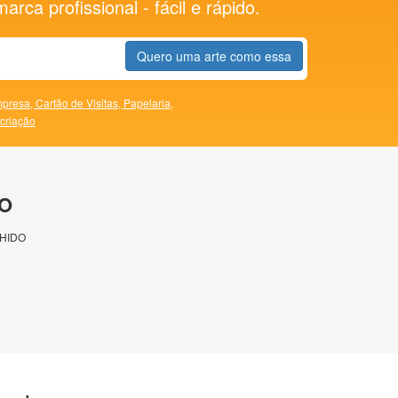
rca profissional - fácil e rápido.
Quero uma arte como essa
presa,
Cartão de Visitas,
Papelaria,
 criação
O
HIDO