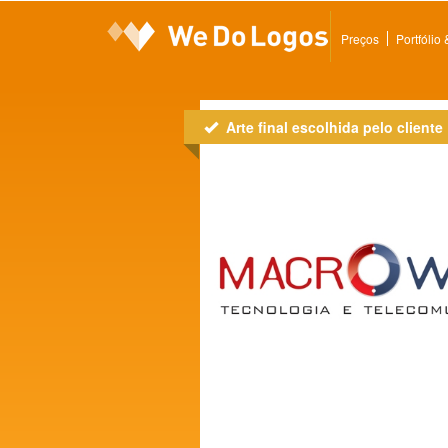
Preços
Portfólio
Arte final escolhida pelo cliente