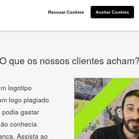
CRIE SUA MARCA
Recusar Cookies
Aceitar Cookies
* Prometemos não compartilhar e utilizar seus dados para enviar
qualquer tipo de SPAM. Confira as
Políticas de Privacidade.
O que os nossos clientes acham
m logotipo
 um logo plagiado
 podia gastar
não conhecia
ança. Assista ao