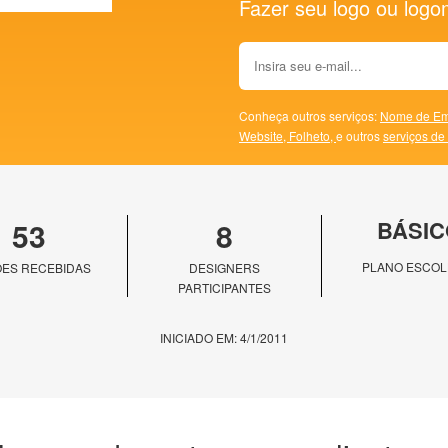
Fazer seu logo ou logoma
Conheça outros serviços:
Nome de Em
Website,
Folheto,
e outros
serviços de
53
8
BÁSIC
PLANO ESCOL
ES RECEBIDAS
DESIGNERS
PARTICIPANTES
INICIADO EM: 4/1/2011