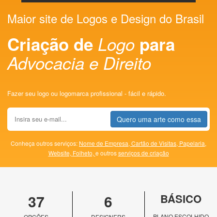
Maior site de Logos e Design do Brasil
Criação de
Logo
para
Advocacia e Direito
Fazer seu logo ou logomarca profissional - fácil e rápido.
Quero uma arte como essa
Conheça outros serviços:
Nome de Empresa,
Cartão de Visitas,
Papelaria,
Website,
Folheto,
e outros
serviços de criação
37
6
BÁSICO
PLANO ESCOLHIDO
OPÇÕES
DESIGNERS