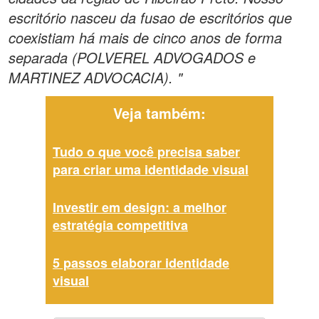
escritório nasceu da fusao de escritórios que
coexistiam há mais de cinco anos de forma
separada (POLVEREL ADVOGADOS e
MARTINEZ ADVOCACIA). "
Veja também:
Tudo o que você precisa saber
para criar uma identidade visual
Investir em design: a melhor
estratégia competitiva
5 passos elaborar identidade
visual