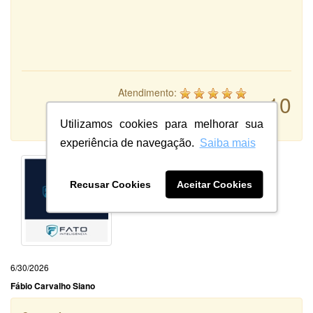
Atendimento:
10
Qualidade:
Sistema:
Utilizamos cookies para melhorar sua
experiência de navegação.
Saiba mais
Recusar Cookies
Aceitar Cookies
6/30/2026
Fábio Carvalho Siano