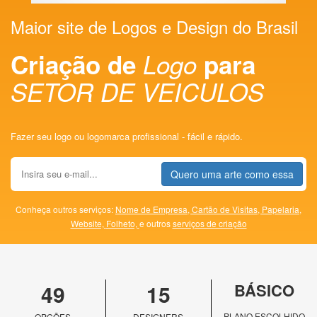
Maior site de Logos e Design do Brasil
Criação de
Logo
para
SETOR DE VEICULOS
Fazer seu logo ou logomarca profissional - fácil e rápido.
Quero uma arte como essa
Conheça outros serviços:
Nome de Empresa,
Cartão de Visitas,
Papelaria,
Website,
Folheto,
e outros
serviços de criação
49
15
BÁSICO
PLANO ESCOLHIDO
OPÇÕES
DESIGNERS