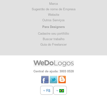
Marca
Sugestão de nome de Empresa
Website
Outros Serviços
Para Designers
Cadastre seu portifólio
Buscar trabalho
Guia do Freelancer
Central de ajuda: 3003 0528
R$