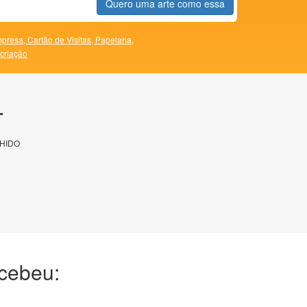
Quero uma arte como essa
presa,
Cartão de Visitas,
Papelaria,
 criação
T
HIDO
ecebeu: