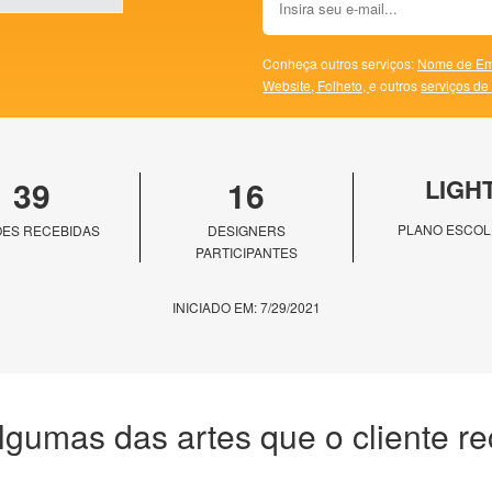
Conheça outros serviços:
Nome de Em
Website,
Folheto,
e outros
serviços de
39
16
LIGH
PLANO ESCOL
ES RECEBIDAS
DESIGNERS
PARTICIPANTES
INICIADO EM: 7/29/2021
lgumas das artes que o cliente r