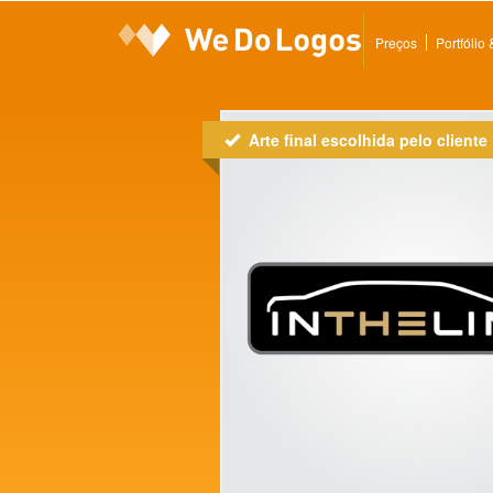
Preços
Portfólio
Arte final escolhida pelo cliente