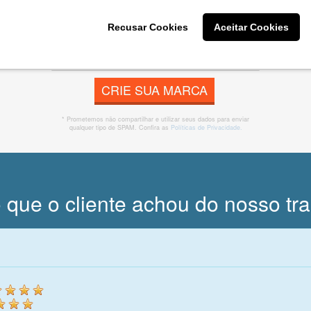
 banner, cartão de visita, folder, flyer, website e muito mai
Recusar Cookies
Aceitar Cookies
CRIE SUA MARCA
* Prometemos não compartilhar e utilizar seus dados para enviar
qualquer tipo de SPAM. Confira as
Políticas de Privacidade.
 que o cliente achou do nosso tr