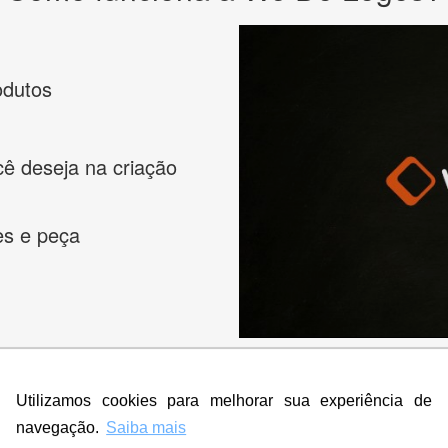
odutos
cê deseja na criação
es e peça
Utilizamos cookies para melhorar sua experiência de
navegação.
Saiba mais
s melhores designers de logotipos online para criar a lo