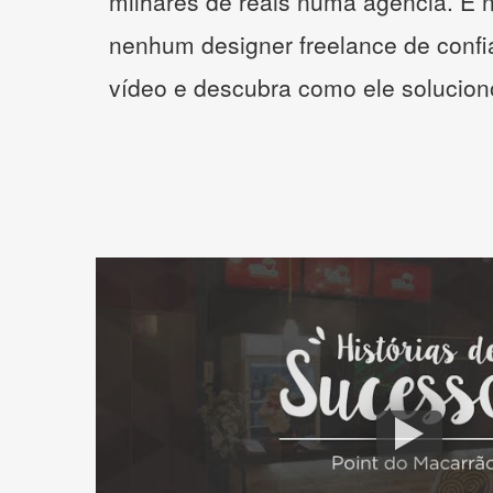
milhares de reais numa agência. E 
nenhum designer freelance de confi
vídeo e descubra como ele solucio