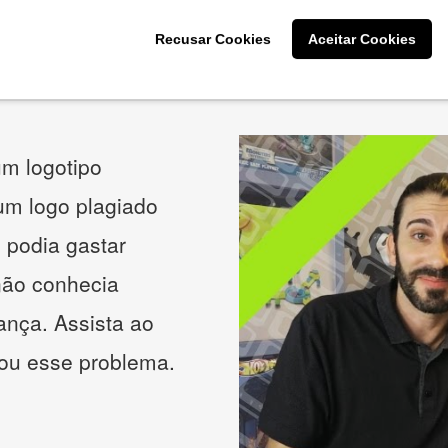
Recusar Cookies
Aceitar Cookies
O que os nossos clientes acham
m logotipo
 um logo plagiado
 podia gastar
não conhecia
ança. Assista ao
nou esse problema.