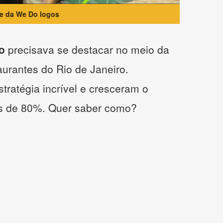
te da We Do logos
o
precisava se destacar no meio da
taurantes do Rio de Janeiro.
tratégia incrível e cresceram o
s de 80%. Quer saber como?