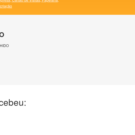
 criação
O
HIDO
ecebeu: