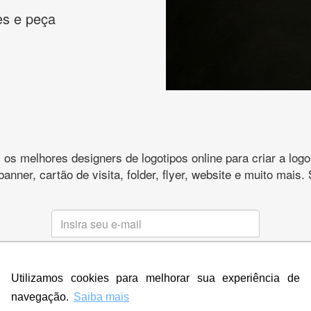
es e peça
s melhores designers de logotipos online para criar a lo
 banner, cartão de visita, folder, flyer, website e muito mai
CRIE SUA MARCA
Utilizamos cookies para melhorar sua experiência de
* Prometemos não compartilhar e utilizar seus dados para enviar
qualquer tipo de SPAM. Confira as
Políticas de Privacidade.
navegação.
Saiba mais