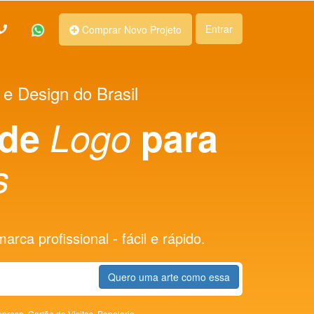
Entrar
Comprar Novo Projeto
 e Design do Brasil
 de
Logo
para
s
rca profissional - fácil e rápido.
Quero uma arte como essa
presa,
Cartão de Visitas,
Papelaria,