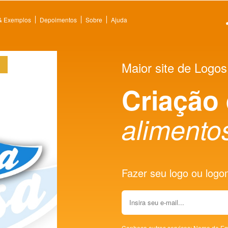
 & Exemplos
Depoimentos
Sobre
Ajuda
Maior site de Logos
Criação
alimento
Fazer seu logo ou logoma
Conheça outros serviços:
Nome de Em