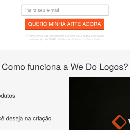
QUERO MINHA ARTE AGORA
* Prometemos não compartilhar e utilizar seus dados para enviar
qualquer tipo de SPAM. Confira as
Políticas de Privacidade.
Como funciona a We Do Logos?
odutos
cê deseja na criação