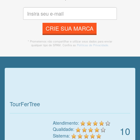
CRIE SUA MARCA
* Prometemos não compartilhar e utilizar seus dados para enviar
qualquer tipo de SPAM. Confira as
Políticas de Privacidade.
Veja o que o cliente achou do
nosso trabalho!
TourFerTree
Atendimento:
10
Qualidade:
Sistema: