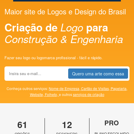
Maior site de Logos e Design do Brasil
Criação de
Logo
para
Construção & Engenharia
Fazer seu logo ou logomarca profissional - fácil e rápido.
Quero uma arte como essa
Conheça outros serviços:
Nome de Empresa,
Cartão de Visitas,
Papelaria,
Website,
Folheto,
e outros
serviços de criação
61
12
PRO
PLANO ESCOLHIDO
OPÇÕES
DESIGNERS