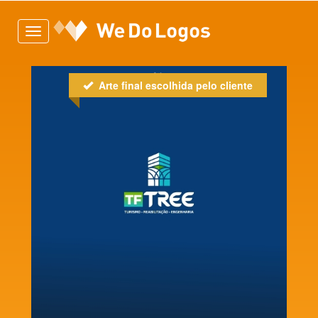
Toggle
navigation
Arte final escolhida pelo cliente