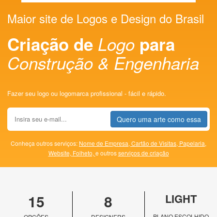
Maior site de Logos e Design do Brasil
Criação de
Logo
para
Construção & Engenharia
Fazer seu logo ou logomarca profissional - fácil e rápido.
Quero uma arte como essa
Conheça outros serviços:
Nome de Empresa,
Cartão de Visitas,
Papelaria,
Website,
Folheto,
e outros
serviços de criação
15
8
LIGHT
PLANO ESCOLHIDO
OPÇÕES
DESIGNERS