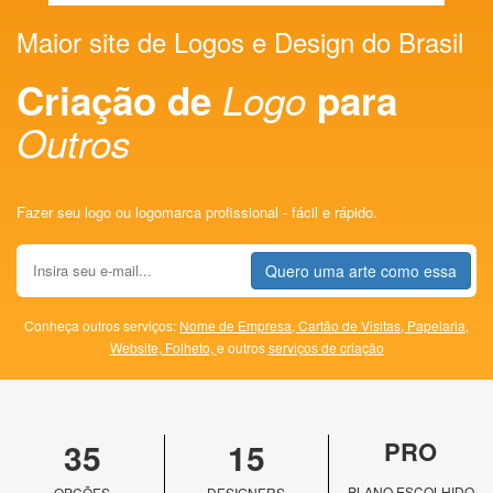
Maior site de Logos e Design do Brasil
Criação de
Logo
para
Outros
Fazer seu logo ou logomarca profissional - fácil e rápido.
Quero uma arte como essa
Conheça outros serviços:
Nome de Empresa,
Cartão de Visitas,
Papelaria,
Website,
Folheto,
e outros
serviços de criação
35
15
PRO
PLANO ESCOLHIDO
OPÇÕES
DESIGNERS