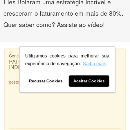
Eles Bolaram uma estratégia incrível e
cresceram o faturamento em mais de 80%.
Quer saber como? Assiste ao vídeo!
Concorrência
Utilizamos cookies para melhorar sua
PATRÍCIA LEMES R SILVA SOCIEDADE
experiência de navegação.
Saiba mais
INDIVIDUAL DE ADVOCACIA
Recusar Cookies
Aceitar Cookies
gostei muito dos trabalhos apresentados e da rapidez