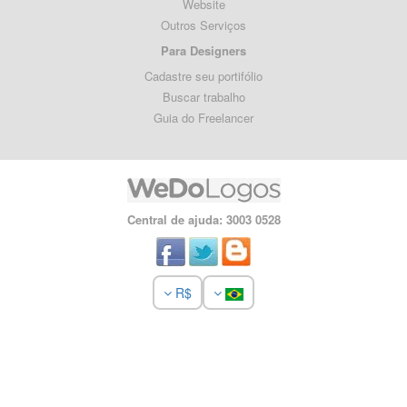
Website
Outros Serviços
Para Designers
Cadastre seu portifólio
Buscar trabalho
Guia do Freelancer
Central de ajuda: 3003 0528
R$