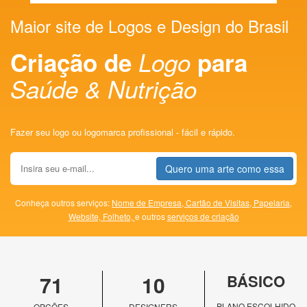
Maior site de Logos e Design do Brasil
Criação de
Logo
para
Saúde & Nutrição
Fazer seu logo ou logomarca profissional - fácil e rápido.
Quero uma arte como essa
Conheça outros serviços:
Nome de Empresa,
Cartão de Visitas,
Papelaria,
Website,
Folheto,
e outros
serviços de criação
71
10
BÁSICO
PLANO ESCOLHIDO
OPÇÕES
DESIGNERS