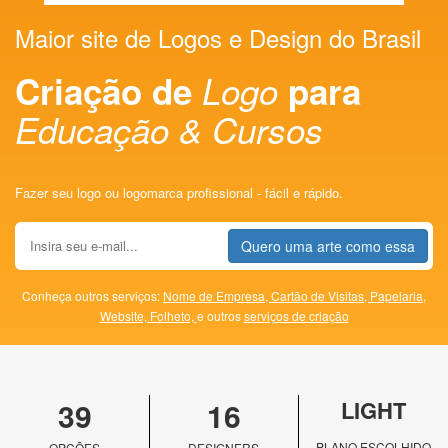
Maior site de Logos e Design do Brasil
Criação de
Logo
para
Educação & Cursos
Fazer seu logo ou logomarca profissional - fácil e rápido.
Quero uma arte como essa
Conheça outros serviços:
Nome de Empresa,
Cartão de Visitas,
Papelaria,
Website,
Folheto,
e outros
serviços de criação
39
16
LIGHT
PLANO ESCOLHIDO
OPÇÕES
DESIGNERS