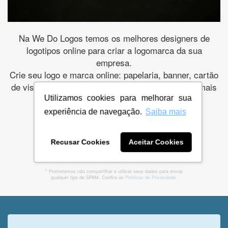
Na We Do Logos temos os melhores designers de
logotipos online para criar a logomarca da sua
empresa.
Crie seu logo e marca online: papelaria, banner, cartão
de visita, folder, flyer, website e muito mais. São mais
de 36.612 empresas atendidas.
Utilizamos cookies para melhorar sua
experiência de navegação.
Saiba mais
Recusar Cookies
Aceitar Cookies
CRIE SUA MARCA
* Prometemos não compartilhar e utilizar seus dados para enviar
qualquer tipo de SPAM. Confira as
Políticas de Privacidade.