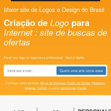
Maior site de Logos e Design do Brasil
Criação de
Logo
para
Internet : site de buscas de
ofertas
Fazer seu logo ou logomarca profissional - fácil e rápido.
Quero uma arte como essa
Conheça outros serviços:
Nome de Empresa,
Cartão de Visitas,
Papelaria,
Website,
Folheto,
e outros
serviços de criação