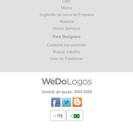
Logo
Marca
Sugestão de nome de Empresa
Website
Outros Serviços
Para Designers
Cadastre seu portifólio
Buscar trabalho
Guia do Freelancer
Central de ajuda: 3003 0528
R$