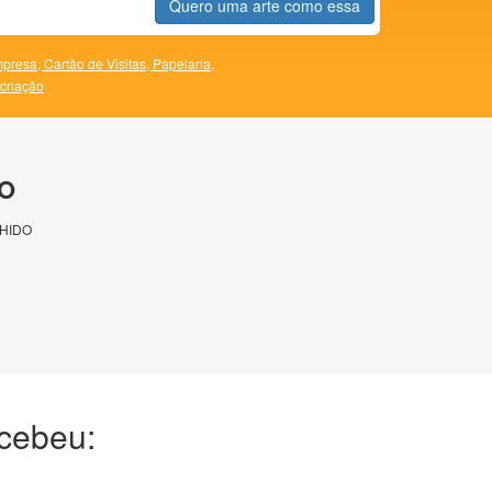
Quero uma arte como essa
presa,
Cartão de Visitas,
Papelaria,
 criação
O
HIDO
ecebeu: