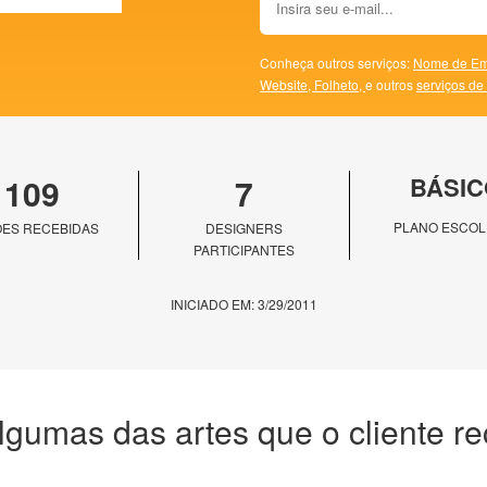
Conheça outros serviços:
Nome de Em
Website,
Folheto,
e outros
serviços de
109
7
BÁSIC
PLANO ESCOL
ES RECEBIDAS
DESIGNERS
PARTICIPANTES
INICIADO EM: 3/29/2011
lgumas das artes que o cliente r