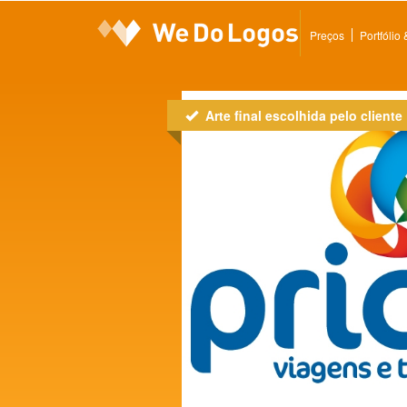
Preços
Portfólio
Arte final escolhida pelo cliente