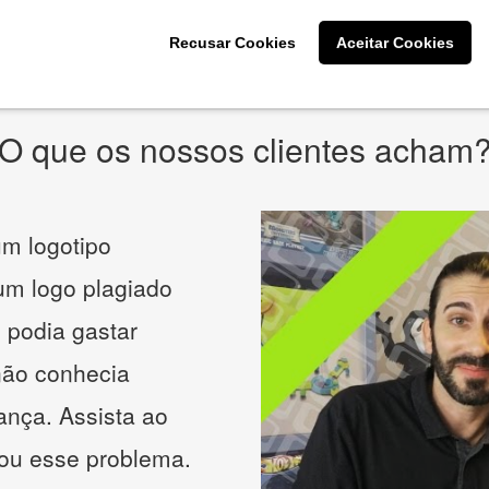
* Prometemos não compartilhar e utilizar seus dados para enviar
qualquer tipo de SPAM. Confira as
Políticas de Privacidade.
Recusar Cookies
Aceitar Cookies
O que os nossos clientes acham
m logotipo
 um logo plagiado
 podia gastar
não conhecia
ança. Assista ao
nou esse problema.