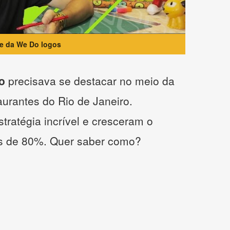
te da We Do logos
o
precisava se destacar no meio da
taurantes do Rio de Janeiro.
tratégia incrível e cresceram o
s de 80%. Quer saber como?