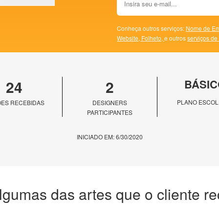
Conheça outros serviços:
Nome de Em
Website,
Folheto,
e outros
serviços de
24
2
BÁSIC
PLANO ESCOL
ES RECEBIDAS
DESIGNERS
PARTICIPANTES
INICIADO EM: 6/30/2020
lgumas das artes que o cliente r