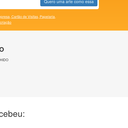
Quero uma arte como essa
presa,
Cartão de Visitas,
Papelaria,
 criação
O
HIDO
ecebeu: