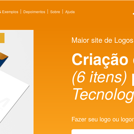
 & Exemplos
Depoimentos
Sobre
Ajuda
Maior site de Logos
Criação
(6 itens)
Tecnolog
Fazer seu logo ou logoma