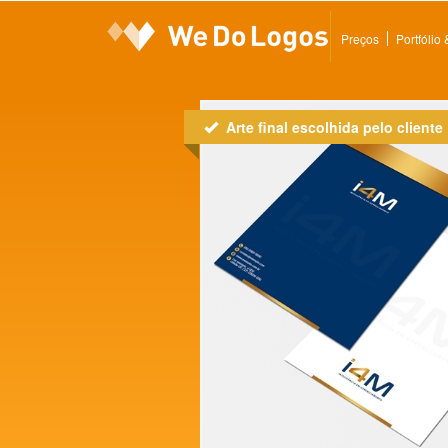
Preços
Portfólio
Arte final escolhida pelo cliente