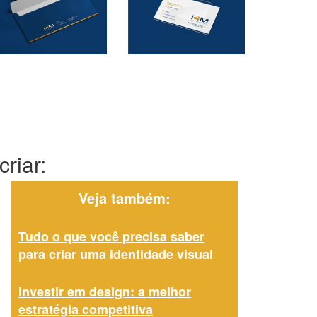
riar:
Veja também:
Tudo o que você precisa saber
para criar uma identidade visual
Investir em design: a melhor
estratégia competitiva