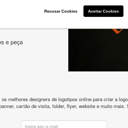
odutos
Recusar Cookies
Aceitar Cookies
cê deseja na criação
es e peça
s melhores designers de logotipos online para criar a lo
 banner, cartão de visita, folder, flyer, website e muito mai