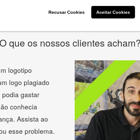
* Prometemos não compartilhar e utilizar seus dados para enviar
qualquer tipo de SPAM. Confira as
Políticas de Privacidade.
Recusar Cookies
Aceitar Cookies
O que os nossos clientes acham
m logotipo
 um logo plagiado
 podia gastar
não conhecia
ança. Assista ao
nou esse problema.