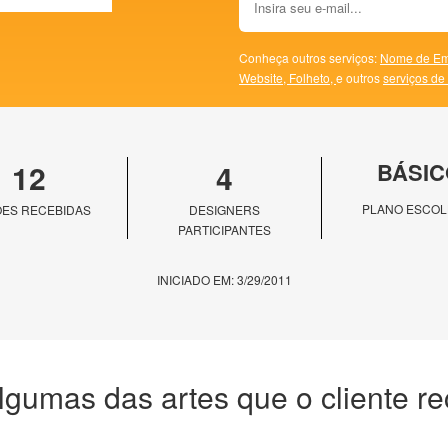
Conheça outros serviços:
Nome de Em
Website,
Folheto,
e outros
serviços de
12
4
BÁSIC
PLANO ESCOL
ES RECEBIDAS
DESIGNERS
PARTICIPANTES
INICIADO EM: 3/29/2011
lgumas das artes que o cliente r