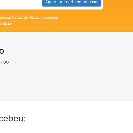
Quero uma arte como essa
presa,
Cartão de Visitas,
Papelaria,
 criação
O
HIDO
ecebeu: