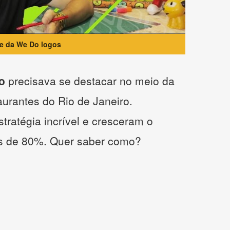
te da We Do logos
o
precisava se destacar no meio da
taurantes do Rio de Janeiro.
tratégia incrível e cresceram o
s de 80%. Quer saber como?