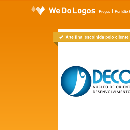
Preços
Portfólio
Arte final escolhida pelo cliente