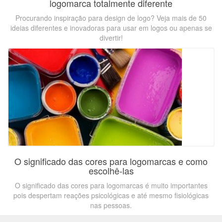
logomarca totalmente diferente
Procurando inspiração para design de logo? Veja mais de 50
ideias diferentes e inovadoras para usar em logos ou apenas se
divertir!
O significado das cores para logomarcas e como
escolhê-las
O significado das cores para logomarcas é muito importantes
pois despertam reações psicológicas e até mesmo fisiológicas
nas pessoas.