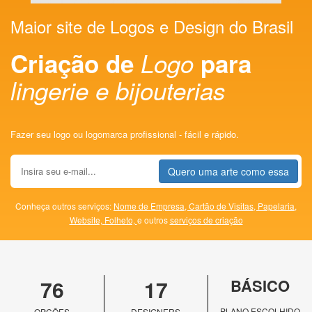
Maior site de Logos e Design do Brasil
Criação de
Logo
para
lingerie e bijouterias
Fazer seu logo ou logomarca profissional - fácil e rápido.
Quero uma arte como essa
Conheça outros serviços:
Nome de Empresa,
Cartão de Visitas,
Papelaria,
Website,
Folheto,
e outros
serviços de criação
76
17
BÁSICO
PLANO ESCOLHIDO
OPÇÕES
DESIGNERS