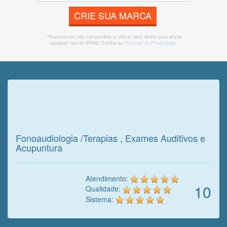
CRIE SUA MARCA
* Prometemos não compartilhar e utilizar seus dados para enviar
qualquer tipo de SPAM. Confira as
Políticas de Privacidade.
Veja o que o cliente achou do
nosso trabalho!
Fonoaudiologia /Terapias , Exames Auditivos e
Acupuntura
Atendimento:
10
Qualidade:
Sistema: