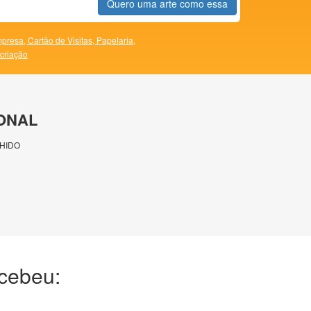
Quero uma arte como essa
presa,
Cartão de Visitas,
Papelaria,
 criação
ONAL
HIDO
ecebeu: