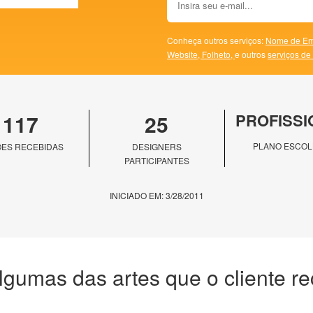
Conheça outros serviços:
Nome de Em
Website,
Folheto,
e outros
serviços de
117
25
PROFISSI
PLANO ESCOL
ES RECEBIDAS
DESIGNERS
PARTICIPANTES
INICIADO EM: 3/28/2011
lgumas das artes que o cliente r