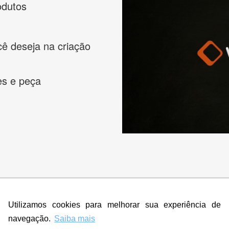
odutos
cê deseja na criação
es e peça
s melhores designers de logotipos online para criar a lo
 banner, cartão de visita, folder, flyer, website e muito mai
Utilizamos cookies para melhorar sua experiência de
navegação.
Saiba mais