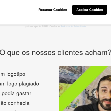
Recusar Cookies
Aceitar Cookies
CRIE SUA MARCA
* Prometemos não compartilhar e utilizar seus dados para enviar
qualquer tipo de SPAM. Confira as
Políticas de Privacidade.
O que os nossos clientes acham
m logotipo
 um logo plagiado
 podia gastar
não conhecia