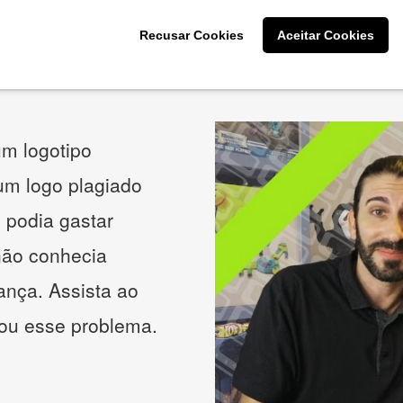
Recusar Cookies
Aceitar Cookies
O que os nossos clientes acham
m logotipo
 um logo plagiado
 podia gastar
não conhecia
ança. Assista ao
nou esse problema.