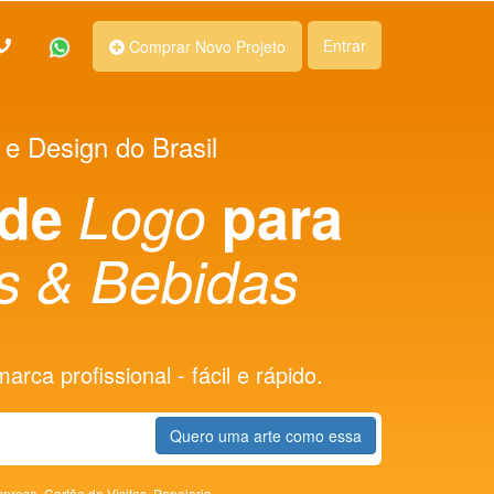
Entrar
Comprar Novo Projeto
 e Design do Brasil
 de
Logo
para
s & Bebidas
rca profissional - fácil e rápido.
Quero uma arte como essa
presa,
Cartão de Visitas,
Papelaria,