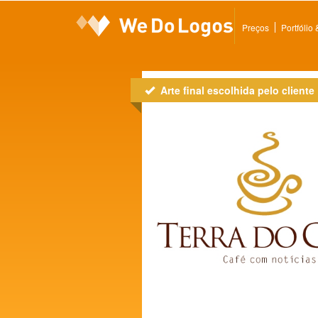
Preços
Portfólio
Arte final escolhida pelo cliente