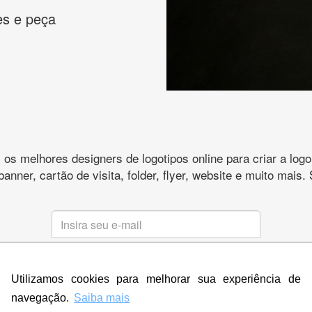
es e peça
s melhores designers de logotipos online para criar a lo
 banner, cartão de visita, folder, flyer, website e muito mai
CRIE SUA MARCA
Utilizamos cookies para melhorar sua experiência de
* Prometemos não compartilhar e utilizar seus dados para enviar
qualquer tipo de SPAM. Confira as
Políticas de Privacidade.
navegação.
Saiba mais