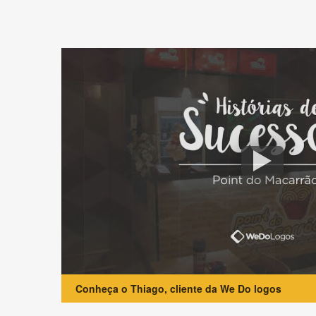
Conheça o Thiago, cliente da We Do logos