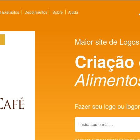
 & Exemplos
Depoimentos
Sobre
Ajuda
Maior site de Logos
Criação
Alimento
Fazer seu logo ou logoma
Conheça outros serviços:
Nome de Em