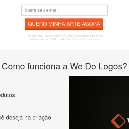
QUERO MINHA ARTE AGORA
* Prometemos não compartilhar e utilizar seus dados para enviar
qualquer tipo de SPAM. Confira as
Políticas de Privacidade.
Como funciona a We Do Logos?
odutos
cê deseja na criação