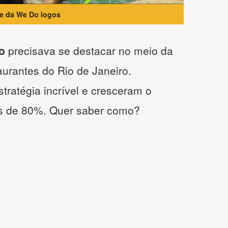
te da We Do logos
o
precisava se destacar no meio da
taurantes do Rio de Janeiro.
tratégia incrível e cresceram o
s de 80%. Quer saber como?