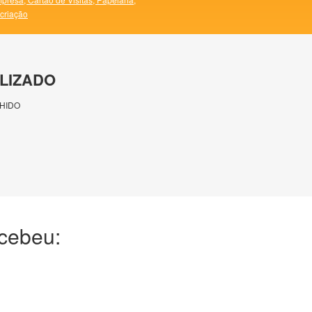
 criação
LIZADO
HIDO
ecebeu: