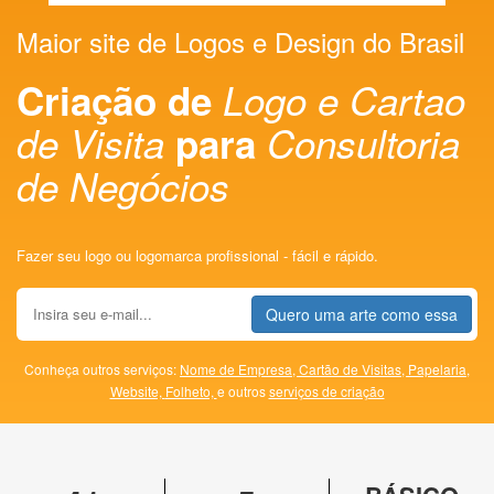
Maior site de Logos e Design do Brasil
Criação de
Logo e Cartao
de Visita
para
Consultoria
de Negócios
Fazer seu logo ou logomarca profissional - fácil e rápido.
Quero uma arte como essa
Conheça outros serviços:
Nome de Empresa,
Cartão de Visitas,
Papelaria,
Website,
Folheto,
e outros
serviços de criação