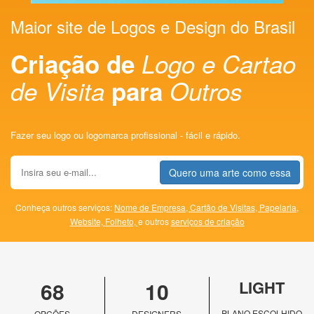
Maior site de Logos e Design do Brasil
Criação de
Logo e Cartao
de Visita
para
Outros
Fazer seu logo ou logomarca profissional - fácil e rápido.
Quero uma arte como essa
Conheça outros serviços:
Nome de Empresa,
Cartão de Visitas,
Papelaria,
Website,
Folheto,
e outros
serviços de criação
68
10
LIGHT
PLANO ESCOLHIDO
OPÇÕES
DESIGNERS