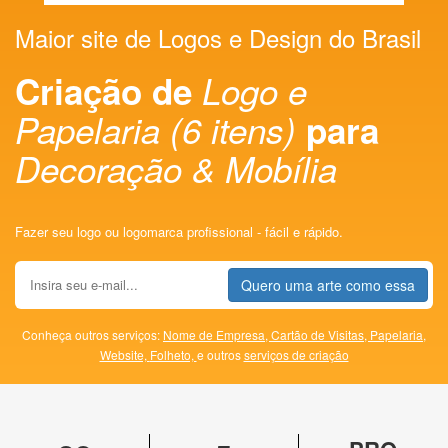
Maior site de Logos e Design do Brasil
Criação de
Logo e
Papelaria (6 itens)
para
Decoração & Mobília
Fazer seu logo ou logomarca profissional - fácil e rápido.
Quero uma arte como essa
Conheça outros serviços:
Nome de Empresa,
Cartão de Visitas,
Papelaria,
Website,
Folheto,
e outros
serviços de criação