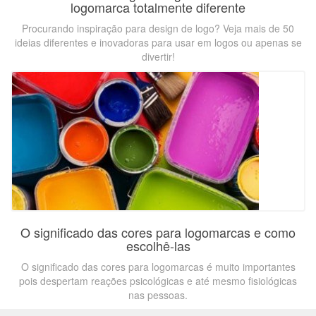
logomarca totalmente diferente
Procurando inspiração para design de logo? Veja mais de 50
ideias diferentes e inovadoras para usar em logos ou apenas se
divertir!
O significado das cores para logomarcas e como
escolhê-las
O significado das cores para logomarcas é muito importantes
pois despertam reações psicológicas e até mesmo fisiológicas
nas pessoas.