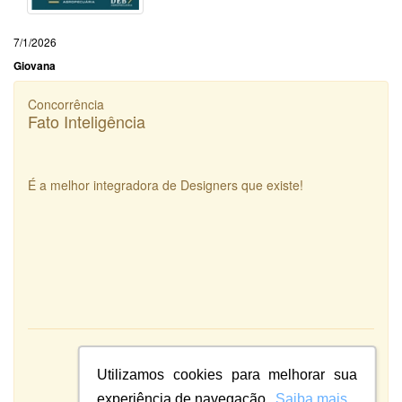
7/1/2026
Giovana
Concorrência
Fato Inteligência
É a melhor integradora de Designers que existe!
Atendimento:
10
Qualidade:
Utilizamos cookies para melhorar sua
Sistema:
experiência de navegação.
Saiba mais