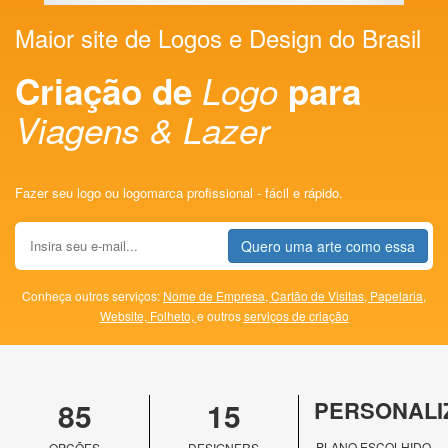
Maior site de Logos e Design do Brasil
Criação de
Logo
para
Viagens & Lazer
Fazer seu logo ou logomarca profissional - fácil e rápido.
Quero uma arte como essa
Conheça outros serviços:
Nome de Empresa,
Cartão de Visitas,
Papelaria,
Website,
Folheto,
e outros
serviços de criação
85
15
PERSONALI
PLANO ESCOLHIDO
OPÇÕES
DESIGNERS